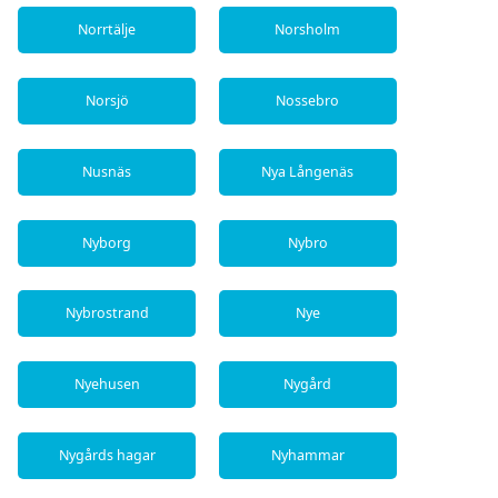
Norrtälje
Norsholm
Norsjö
Nossebro
Nusnäs
Nya Långenäs
Nyborg
Nybro
Nybrostrand
Nye
Nyehusen
Nygård
Nygårds hagar
Nyhammar