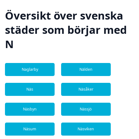
Översikt över svenska
städer som börjar med
N
Naglarby
Nälden
Näs
Näsåker
Näsbyn
Nässjö
Näsum
Näsviken