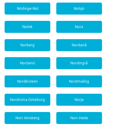
Nödinge-Nol
Nolsjö
Nolvik
Nora
Norberg
Nordanå
Nordanö
Nordingrå
Nordkroken
Nordmaling
Nordöstra Göteborg
Norje
Norr Amsberg
Norr-Hede