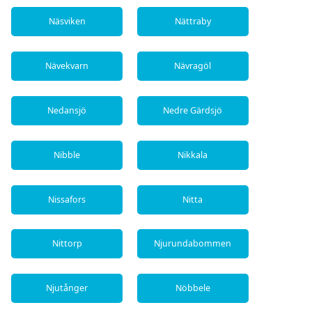
Näsviken
Nättraby
Nävekvarn
Nävragöl
Nedansjö
Nedre Gärdsjö
Nibble
Nikkala
Nissafors
Nitta
Nittorp
Njurundabommen
Njutånger
Nöbbele