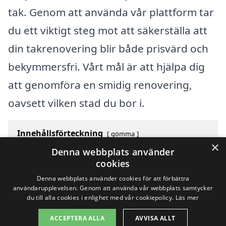
tak. Genom att använda vår plattform tar
du ett viktigt steg mot att säkerställa att
din takrenovering blir både prisvärd och
bekymmersfri. Vårt mål är att hjälpa dig
att genomföra en smidig renovering,
oavsett vilken stad du bor i.
Innehållsförteckning
gömma
×
1
Översikt över svenska städer som börjar med N
Denna webbplats använder
2
Sök efter en skicklig takrenovering i andra städer i
cookies
Sverige
Denna webbplats använder cookies för att förbättra
användarupplevelsen. Genom att använda vår webbplats samtycker
du till alla cookies i enlighet med vår cookiepolicy.
Läs mer
Copyright 2026 - Pilanto Aps
ACCEPTERA ALLA
AVVISA ALLT