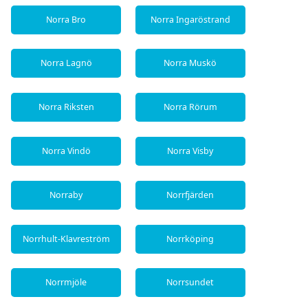
Norra Bro
Norra Ingaröstrand
Norra Lagnö
Norra Muskö
Norra Riksten
Norra Rörum
Norra Vindö
Norra Visby
Norraby
Norrfjärden
Norrhult-Klavreström
Norrköping
Norrmjöle
Norrsundet