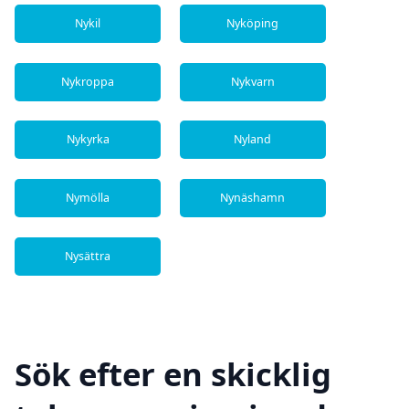
Nykil
Nyköping
Nykroppa
Nykvarn
Nykyrka
Nyland
Nymölla
Nynäshamn
Nysättra
Sök efter en skicklig