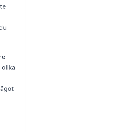
yte
 du
re
 olika
något