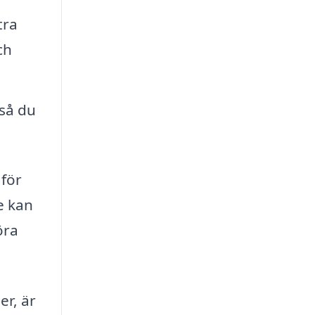
tra
ch
 så du
 för
e kan
öra
er, är