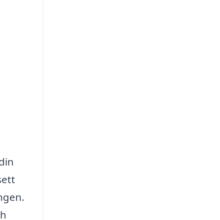
din
sett
ingen.
ch