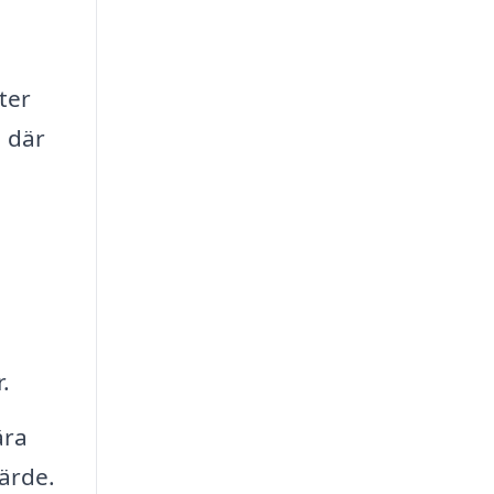
ter
 där
.
ära
värde.