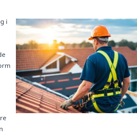
g i
de
form
are
n