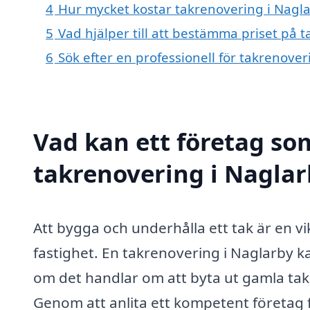
4
Hur mycket kostar takrenovering i Nagl
5
Vad hjälper till att bestämma priset på 
6
Sök efter en professionell för takrenove
Vad kan ett företag som
takrenovering i Naglarb
Att bygga och underhålla ett tak är en vi
fastighet. En takrenovering i Naglarby kan
om det handlar om att byta ut gamla takp
Genom att anlita ett kompetent företag f