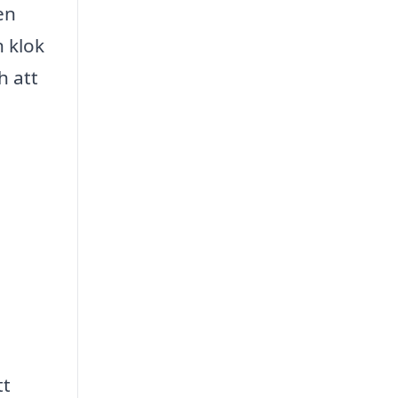
en
 klok
h att
tt