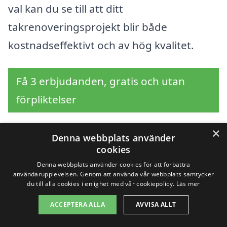
val kan du se till att ditt
takrenoveringsprojekt blir både
kostnadseffektivt och av hög kvalitet.
Få 3 erbjudanden, gratis och utan
förpliktelser
×
Denna webbplats använder
cookies
Sök efter en
Denna webbplats använder cookies för att förbättra
professionell för
användarupplevelsen. Genom att använda vår webbplats samtycker
du till alla cookies i enlighet med vår cookiepolicy.
Läs mer
takrenovering i andra
ACCEPTERA ALLA
AVVISA ALLT
städer nära Norraby