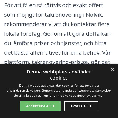
För att få en så rättvis och exakt offert
som möjligt för takrenovering i Nolvik,
rekommenderar vi att du kontaktar flera
lokala företag. Genom att göra detta kan
du jämföra priser och tjänster, och hitta
det bästa alternativet för dina behov. Vår
plattform, takrenovering-pris.se, gör det
×
enkelt att hämta in flera erbjudanden från
Denna webbplats använder
cookies
kvalificerade entreprenörer i ditt område.
Denna webbplats använder cookies för att förbättra
Tveka inte att utnyttja dessa resurser för
användarupplevelsen. Genom att använda vår webbplats samtycker
du till alla cookies i enlighet med vår cookiepolicy.
Läs mer
att säkerställa en framgångsrik och
ACCEPTERA ALLA
AVVISA ALLT
kostnadseffektiv renovering av ditt tak!