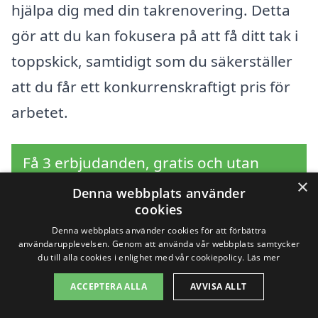
hjälpa dig med din takrenovering. Detta
gör att du kan fokusera på att få ditt tak i
toppskick, samtidigt som du säkerställer
att du får ett konkurrenskraftigt pris för
arbetet.
Få 3 erbjudanden, gratis och utan
×
förpliktelser
Denna webbplats använder
cookies
Denna webbplats använder cookies för att förbättra
användarupplevelsen. Genom att använda vår webbplats samtycker
du till alla cookies i enlighet med vår cookiepolicy.
Läs mer
Sök efter en
ACCEPTERA ALLA
AVVISA ALLT
professionell för