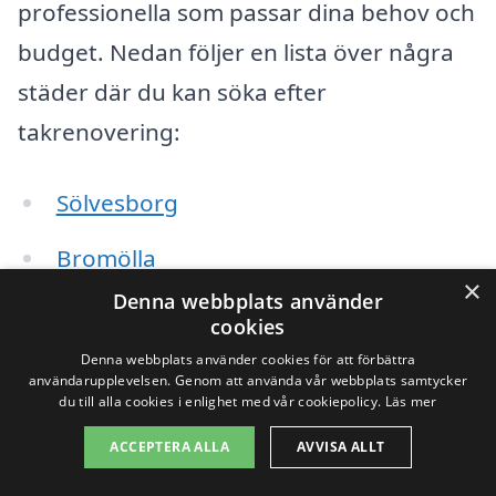
professionella som passar dina behov och
budget. Nedan följer en lista över några
städer där du kan söka efter
takrenovering:
Sölvesborg
Bromölla
×
Denna webbplats använder
Olofström
cookies
Denna webbplats använder cookies för att förbättra
Växjö
användarupplevelsen. Genom att använda vår webbplats samtycker
du till alla cookies i enlighet med vår cookiepolicy.
Läs mer
Karlshamn
ACCEPTERA ALLA
AVVISA ALLT
Kristianstad