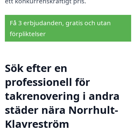
ett konkurrenskraftigt pris.
Få 3 erbjudanden, gratis och utan
förpliktelser
Sök efter en
professionell för
takrenovering i andra
städer nära Norrhult-
Klavreström