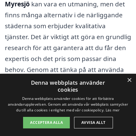
Myresjö
kan vara en utmaning, men det
finns många alternativ i de närliggande
städerna som erbjuder kvalitativa
tjänster. Det är viktigt att göra en grundlig
research för att garantera att du får den
expertis och det pris som passar dina
behov. Genom att tänka på att använda
×
närliggande städer kan du få fler
Denna webbplats använder
cookies
erbjudanden och alternativ, vilket kan
Denna webbplats använder cookies för att förbättra
leda till en bättre slutsumma för ditt
användarupplevelsen. Genom att använda vår webbplats samtycker
du till alla cookies i enlighet med vår cookiepolicy.
Läs mer
takprojekt.
ACCEPTERA ALLA
AVVISA ALLT
Några av de städer du kan överväga att