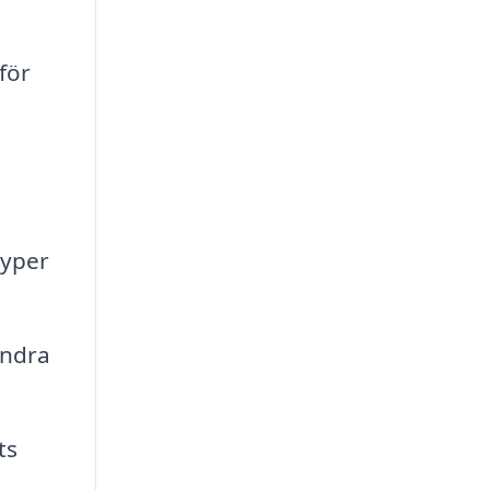
för
typer
indra
ts