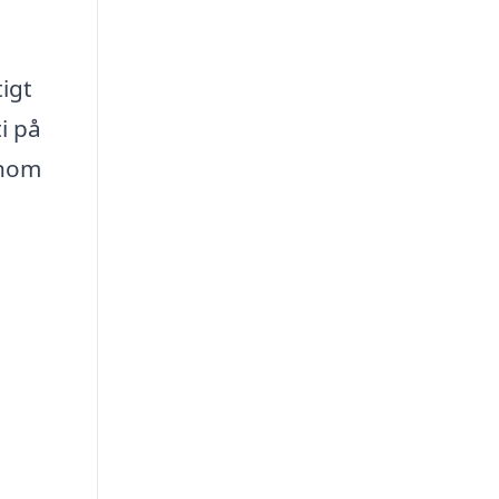
igt
i på
enom