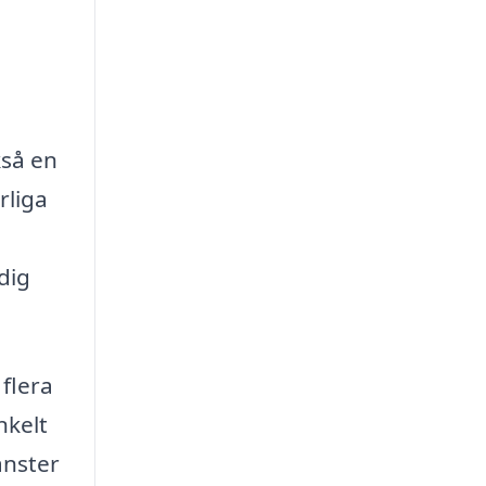
kså en
rliga
dig
flera
nkelt
änster