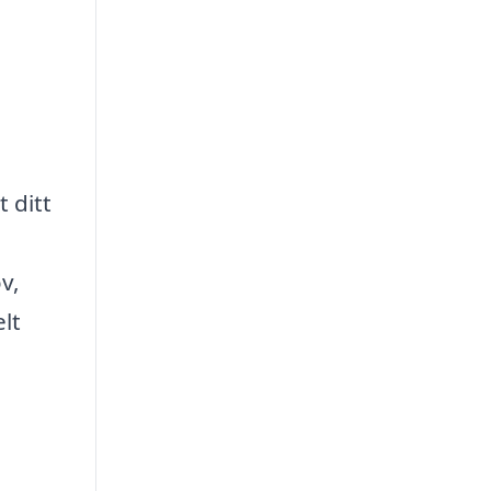
 ditt
v,
lt