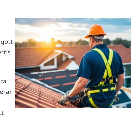
 gott
ertis
ära
serar
t
tt