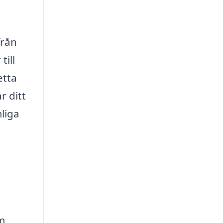
från
till
etta
r ditt
liga
m