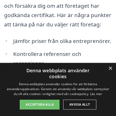
och försäkra dig om att företaget har
godkända certifikat. Här är några punkter
att tänka på när du väljer rätt företag:
Jämför priser från olika entreprenörer.
Kontrollera referenser och
recensioner.
×
Denna webbplats använder
Fråga om garantier och efterservice.
cookies
Denna webbplats använder cookies för att förbättra
Säkerställ att de har relevanta
användarupplevelsen. Genom att använda vår webbplats samtycker
du till alla cookies i enlighet med vår cookiepolicy.
Läs mer
certifikat och försäkringar.
ACCEPTERA ALLA
AVVISA ALLT
Sammanfattningsvis, när du planerar din