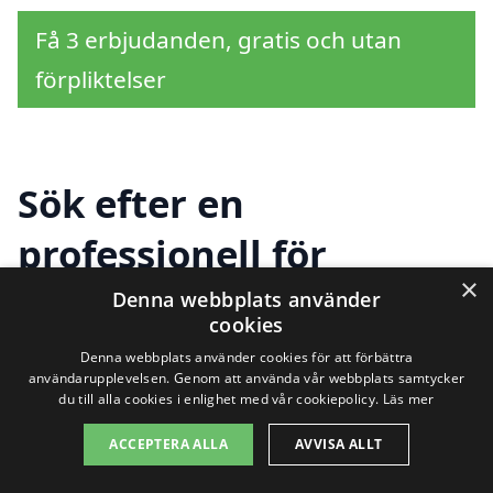
Få 3 erbjudanden, gratis och utan
förpliktelser
Sök efter en
professionell för
×
takrenovering i andra
Denna webbplats använder
cookies
städer nära Vimmerby
Denna webbplats använder cookies för att förbättra
användarupplevelsen. Genom att använda vår webbplats samtycker
du till alla cookies i enlighet med vår cookiepolicy.
Läs mer
Att hitta rätt hjälp för takrenovering i
ACCEPTERA ALLA
AVVISA ALLT
Vimmerby kan kännas överväldigande,