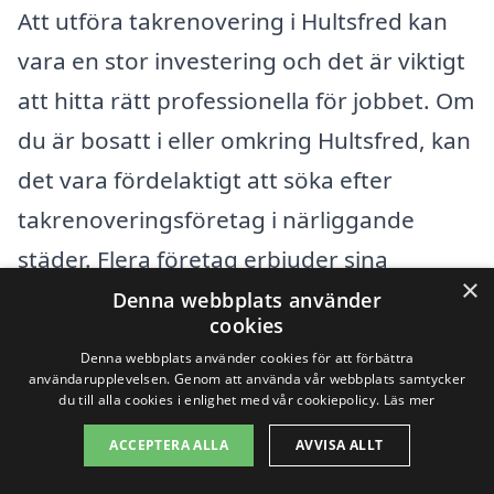
Att utföra takrenovering i Hultsfred kan
vara en stor investering och det är viktigt
att hitta rätt professionella för jobbet. Om
du är bosatt i eller omkring Hultsfred, kan
det vara fördelaktigt att söka efter
takrenoveringsföretag i närliggande
städer. Flera företag erbjuder sina
×
tjänster i dessa områden och kan ge dig
Denna webbplats använder
cookies
konkurrenskraftiga priser och hög
Denna webbplats använder cookies för att förbättra
kvalitet. Några av de närliggande
användarupplevelsen. Genom att använda vår webbplats samtycker
du till alla cookies i enlighet med vår cookiepolicy.
Läs mer
städerna att överväga är:
ACCEPTERA ALLA
AVVISA ALLT
Vimmerby