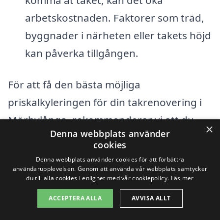
arbetskostnaden. Faktorer som träd,
byggnader i närheten eller takets höjd
kan påverka tillgången.
För att få den bästa möjliga
priskalkyleringen för din takrenovering i
Mörbylånga, rekommenderar vi att du
×
Denna webbplats använder
inhämtar flera offerter från lokala
cookies
entreprenörer. På så sätt kan du jämföra
Denna webbplats använder cookies för att förbättra
användarupplevelsen. Genom att använda vår webbplats samtycker
priser och tjänster, och välja det alternativ
du till alla cookies i enlighet med vår cookiepolicy.
Läs mer
som passar dina behov och din budget
ACCEPTERA ALLA
AVVISA ALLT
bäst. Använd plattformar som