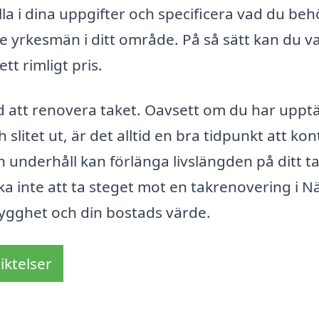
la i dina uppgifter och specificera vad du be
de yrkesmän i ditt område. På så sätt kan du v
ett rimligt pris.
med att renovera taket. Oavsett om du har uppt
 slitet ut, är det alltid en bra tidpunkt att ko
 underhåll kan förlänga livslängden på ditt t
ka inte att ta steget mot en takrenovering i N
trygghet och din bostads värde.
iktelser