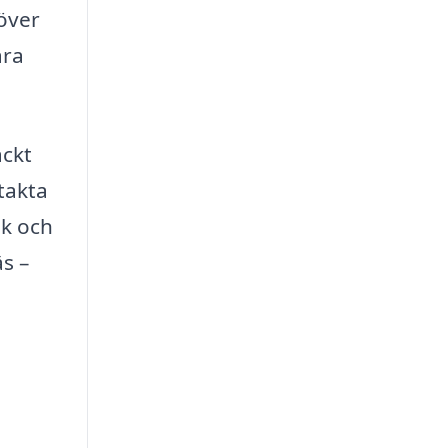
höver
ara
äckt
ntakta
ak och
äs –