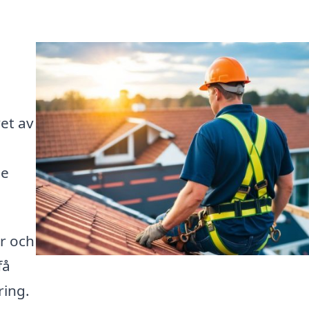
et av
de
er och
få
ring.