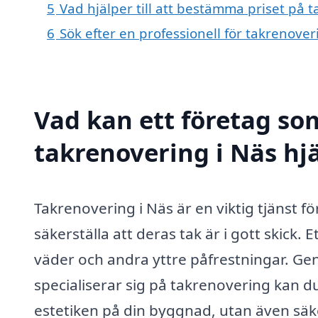
5
Vad hjälper till att bestämma priset på 
6
Sök efter en professionell för takrenove
Vad kan ett företag som
takrenovering i Näs hjä
Takrenovering i Näs är en viktig tjänst f
säkerställa att deras tak är i gott skick.
väder och andra yttre påfrestningar. Gen
specialiserar sig på takrenovering kan du
estetiken på din byggnad, utan även säke