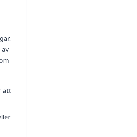
gar.
 av
 som
 att
ller