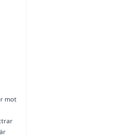
er mot
ttrar
är