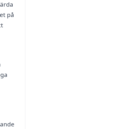
gärda
et på
tt
a
nga
udande