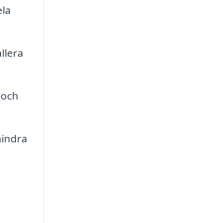
ela
llera
 och
hindra