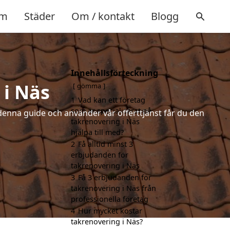
m
Städer
Om / kontakt
Blogg
Innehållsförteckning
 i Näs
gömma
1
Vad kan ett företag
som är specialiserat på
denna guide och använder vår offerttjänst får du den
takrenovering i Näs
hjälpa till med?
2
Få alltid minst 3
erbjudanden för
takrenovering i Näs
3
Få 3 erbjudanden för
takrenovering i Näs från
professionella företag
4
Hur mycket kostar
takrenovering i Näs?