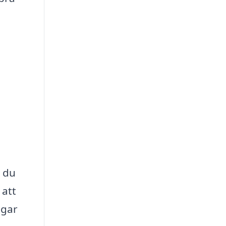
m du
 att
ngar