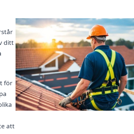
rstår
 ditt
a
t för
lpa
olika
a
te att