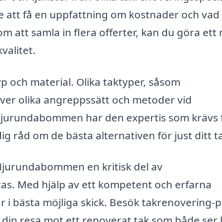
e att få en uppfattning om kostnader och va
 att samla in flera offerter, kan du göra ett
valitet.
typ och material. Olika taktyper, såsom
äver olika angreppssätt och metoder vid
i Njurundabommen har den expertis som krävs 
ig råd om de bästa alternativen för just ditt t
Njurundabommen en kritisk del av
ras. Med hjälp av ett kompetent och erfarna
är i bästa möjliga skick. Besök takrenovering-p
a din resa mot ett renoverat tak som både ser