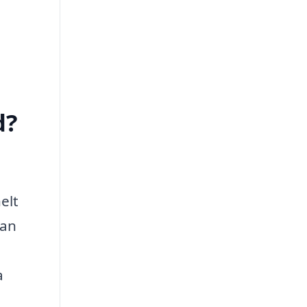
d?
elt
kan
a