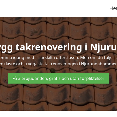
He
rygg takrenovering i Nj
mma igång med – särskilt i offertfasen. Men om du följer 
enklaste och tryggaste takrenoveringen i Njurundabommen
Få 3 erbjudanden, gratis och utan förpliktelser