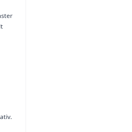
nster
lt
ativ.