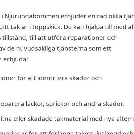
i Njurundabommen erbjuder en rad olika tjä
tt tak är i toppskick. De kan hjälpa till med al
illstånd, till att utföra reparationer och
av de huvudsakliga tjänsterna som ett
n erbjuda:
ner för att identifiera skador och
reparera läckor, sprickor och andra skador.
litna eller skadade takmaterial med nya altern
eringar för att förlänga takets livslängd och