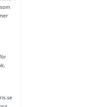
d som
 mer
för
ak.
ris.se
 bra