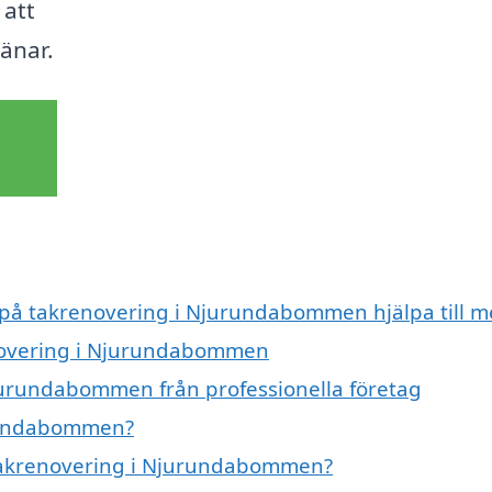
 att
änar.
t på takrenovering i Njurundabommen hjälpa till 
enovering i Njurundabommen
jurundabommen från professionella företag
urundabommen?
å takrenovering i Njurundabommen?