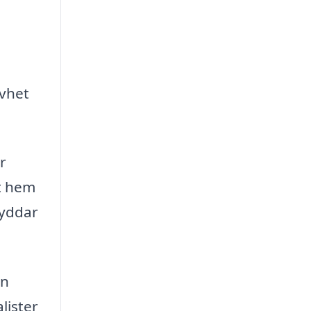
ivhet
r
tt hem
kyddar
en
lister