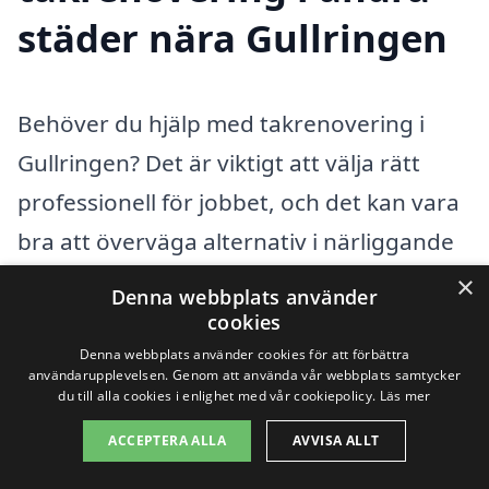
städer nära Gullringen
Behöver du hjälp med takrenovering i
Gullringen? Det är viktigt att välja rätt
professionell för jobbet, och det kan vara
bra att överväga alternativ i närliggande
städer. På vår plattform, takrenovering-
×
Denna webbplats använder
pris.se, kan du enkelt hitta och jämföra
cookies
offertar från olika takläggare i ditt
Denna webbplats använder cookies för att förbättra
användarupplevelsen. Genom att använda vår webbplats samtycker
område. Genom att få flera erbjudanden
du till alla cookies i enlighet med vår cookiepolicy.
Läs mer
kan du säkerställa att du får det bästa
ACCEPTERA ALLA
AVVISA ALLT
priset och kvaliteten på arbetet.