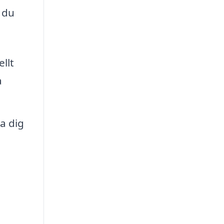
 du
llt
a
a dig