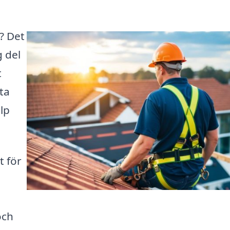
? Det
g del
t
ta
älp
t för
och