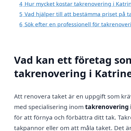
4
Hur mycket kostar takrenovering i Katr
5
Vad hjälper till att bestämma priset på 
6
Sök efter en professionell för takrenove
Vad kan ett företag som
takrenovering i Katrin
Att renovera taket är en uppgift som k
med specialisering inom
takrenovering 
för att förnya och förbättra ditt tak. Ta
takpannor eller om att måla taket. Det 