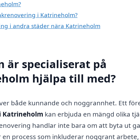
ineholm?
takrenovering i Katrineholm?
ring i andra städer nära Katrineholm
 är specialiserat på
eholm hjälpa till med?
räver både kunnande och noggrannhet. Ett för
i Katrineholm
kan erbjuda en mängd olika tjä
krenovering handlar inte bara om att byta ut g
är en process som inkluderar noggrant arbete,