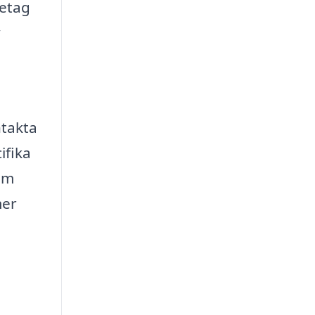
retag
v
ntakta
ifika
nom
mer