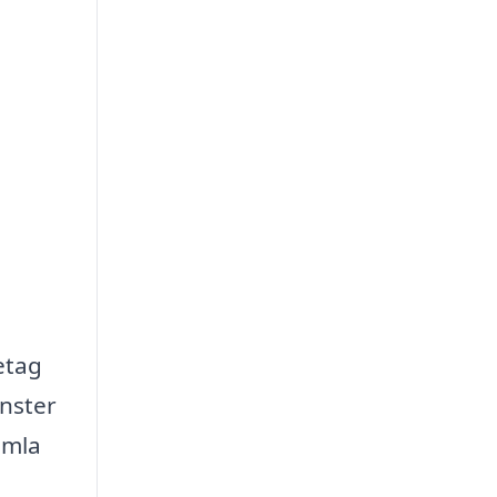
etag
nster
amla