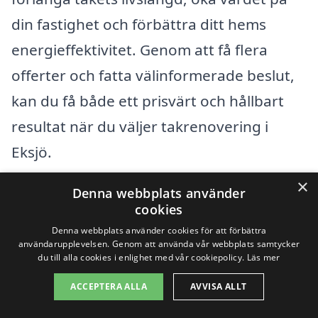
din fastighet och förbättra ditt hems
energieffektivitet. Genom att få flera
offerter och fatta välinformerade beslut,
kan du få både ett prisvärt och hållbart
resultat när du väljer takrenovering i
Eksjö.
×
Denna webbplats använder
Få 3 erbjudanden, gratis och utan
cookies
förpliktelser
Denna webbplats använder cookies för att förbättra
användarupplevelsen. Genom att använda vår webbplats samtycker
du till alla cookies i enlighet med vår cookiepolicy.
Läs mer
ACCEPTERA ALLA
AVVISA ALLT
Sök efter en