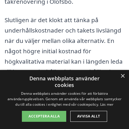
takrenovering i Olofsbo.
Slutligen är det klokt att tänka på
underhållskostnader och takets livslängd
när du väljer mellan olika alternativ. En
något högre initial kostnad för
högkvalitativa material kan i längden leda
till lägre underhåll och längre hållbarhet.
×
Denna webbplats använder
Genom att ta hänsyn till alla dessa
cookies
faktorer kan du göra ett mer informerat
Denna webbplats använder cookies för att förbättra
användarupplevelsen. Genom att använda vår webbplats samtycker
val och säkerställa att din takrenovering
du till alla cookies i enlighet med vår cookiepolicy.
Läs mer
blir både kostnadseffektiv och hållbar.
ACCEPTERA ALLA
AVVISA ALLT