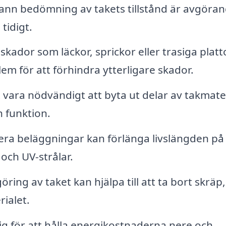
rann bedömning av takets tillstånd är avgöra
tidigt.
kador som läckor, sprickor eller trasiga platto
m för att förhindra ytterligare skador.
 vara nödvändigt att byta ut delar av takmate
h funktion.
era beläggningar kan förlänga livslängden på 
och UV-strålar.
ing av taket kan hjälpa till att ta bort skräp,
ialet.
tig för att hålla energikostnaderna nere och