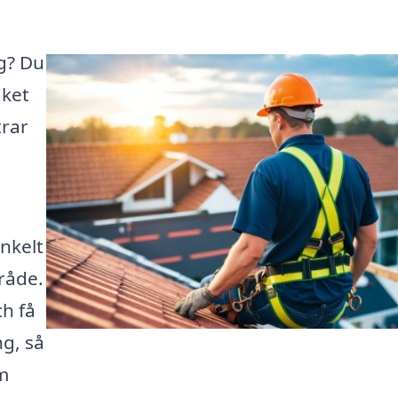
g? Du
aket
trar
enkelt
mråde.
ch få
g, så
om