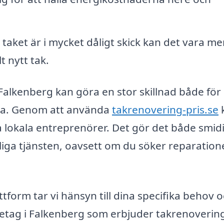
 taket är i mycket dåligt skick kan det vara me
t nytt tak.
i Falkenberg kan göra en stor skillnad både för
rna. Genom att använda
takrenovering-pris.se
 lokala entreprenörer. Det gör det både smid
jliga tjänsten, oavsett om du söker reparation
form tar vi hänsyn till dina specifika behov 
retag i Falkenberg som erbjuder takrenoverin