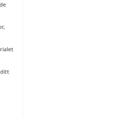
nde
r,
rialet
ditt