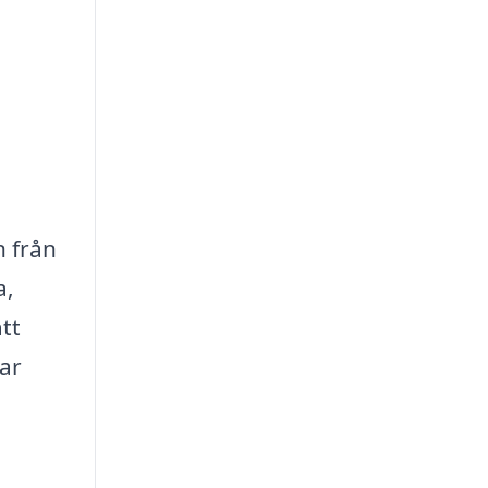
n från
a,
tt
sar