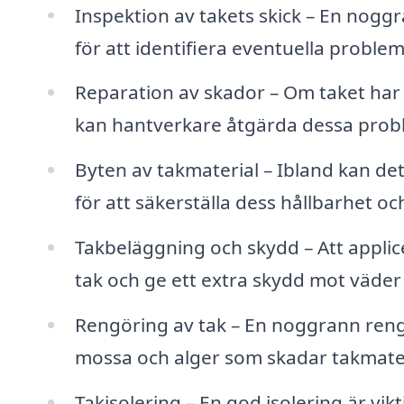
Inspektion av takets skick – En nogg
för att identifiera eventuella problem 
Reparation av skador – Om taket har s
kan hantverkare åtgärda dessa proble
Byten av takmaterial – Ibland kan det
för att säkerställa dess hållbarhet oc
Takbeläggning och skydd – Att applic
tak och ge ett extra skydd mot väder 
Rengöring av tak – En noggrann rengör
mossa och alger som skadar takmater
Takisolering – En god isolering är vik