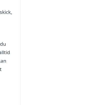
skick,
 du
lltid
kan
t