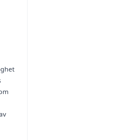
ighet
s
 om
av