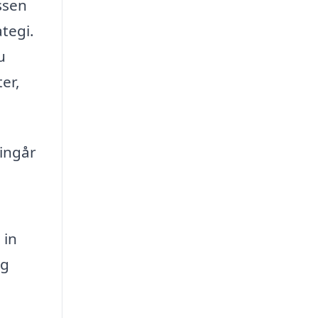
ssen
tegi.
u
er,
 ingår
 in
ag