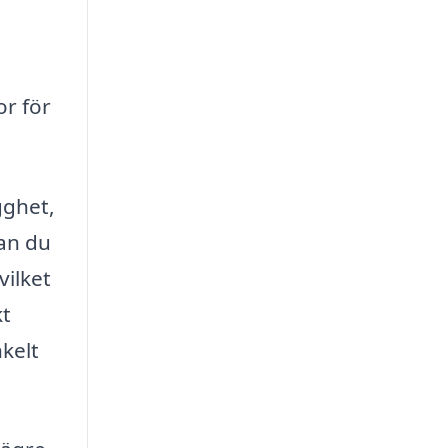
or för
gghet,
kan du
vilket
kt
kelt