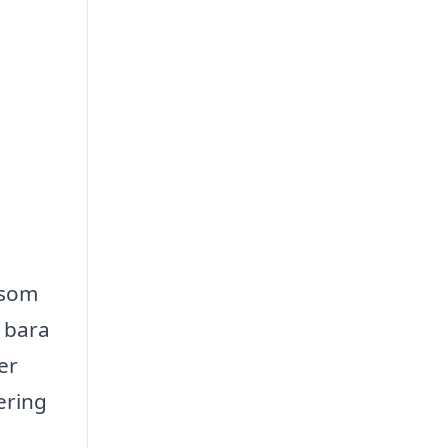
 som
e bara
er
ering