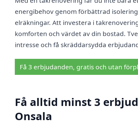
Med en takrenovering får du inte bara e
energibehov genom förbättrad isolering oc
elräkningar. Att investera i takrenoverin
komforten och värdet av din bostad. Tve
intresse och få skräddarsydda erbjudand
Få 3 erbjudanden, gratis och utan förpl
Få alltid minst 3 erbju
Onsala