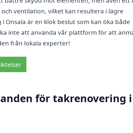
tt bättre skydd mot elementen, men även ett 
h ventilation, vilket kan resultera i lägre
g i Onsala är en klok beslut som kan öka både
ka inte att använda vår plattform för att anm
en från lokala experter!
iktelser
danden för takrenovering i