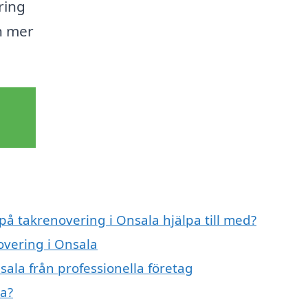
ring
h mer
 på takrenovering i Onsala hjälpa till med?
overing i Onsala
ala från professionella företag
la?