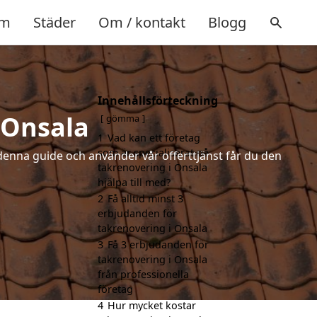
m
Städer
Om / kontakt
Blogg
Innehållsförteckning
 Onsala
gömma
1
Vad kan ett företag
som är specialiserat på
denna guide och använder vår offerttjänst får du den
takrenovering i Onsala
hjälpa till med?
2
Få alltid minst 3
erbjudanden för
takrenovering i Onsala
3
Få 3 erbjudanden för
takrenovering i Onsala
från professionella
företag
4
Hur mycket kostar