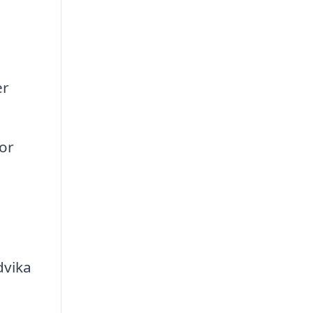
er
or
dvika