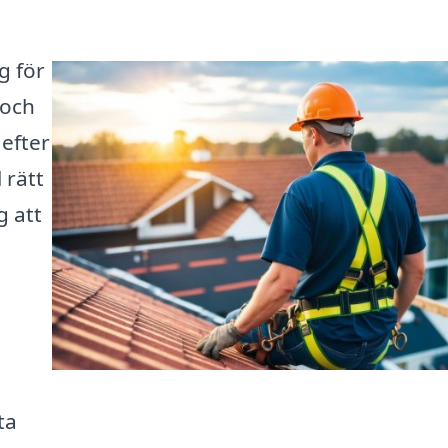
g för
 och
efter
 rätt
g att
ta