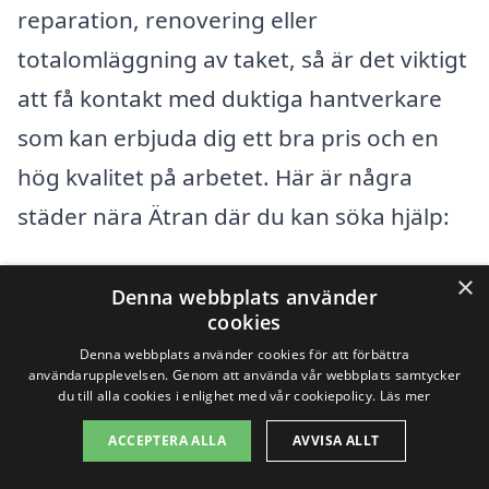
reparation, renovering eller
totalomläggning av taket, så är det viktigt
att få kontakt med duktiga hantverkare
som kan erbjuda dig ett bra pris och en
hög kvalitet på arbetet. Här är några
städer nära Ätran där du kan söka hjälp:
×
Falkenberg
Denna webbplats använder
cookies
Glommen
Denna webbplats använder cookies för att förbättra
användarupplevelsen. Genom att använda vår webbplats samtycker
Vessigebro
du till alla cookies i enlighet med vår cookiepolicy.
Läs mer
ACCEPTERA ALLA
AVVISA ALLT
Årjäng