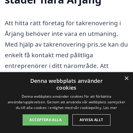
Att hitta rätt företag för takrenovering i
Årjäng behöver inte vara en utmaning.
Med hjälp av takrenovering-pris.se kan du
enkelt få kontakt med pålitliga
entreprenörer i ditt närområde. Att
renovera taket är en viktig investering i
×
Denna webbplats använder
ditt hem och det är avgörande att arbeta
cookies
med professionella som har erfarenhet
Denna webbplats använder cookies för att förbättra
användarupplevelsen. Genom att använda vår webbplats samtycker
och kunskap inom området. Genom vår
du till alla cookies i enlighet med vår cookiepolicy.
Läs mer
plattform kan du jämföra olika offerter
ACCEPTERA ALLA
AVVISA ALLT
och hitta ett pris som passar din budget.