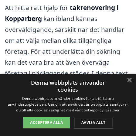
Att hitta rätt hjälp för
takrenovering i
Kopparberg
kan ibland kännas
överväldigande, särskilt när det handlar
om att välja mellan olika tillgängliga
företag. För att underlätta din sökning
kan det vara bra att även överväga
företag i närliggande städer. I denna text
×
Denna webbplats använder
hjälper vi dig att utforska olika alternativ
cookies
för takrenovering i städer nära
Denna webbplats använder cookies för att förbättra
Kopparberg.
användarupplevelsen. Genom att använda vår webbplats samtycker
du till alla cookies i enlighet med vår cookiepolicy.
Läs mer
ACCEPTERA ALLA
AVVISA ALLT
Här är några städer i närheten där du kan