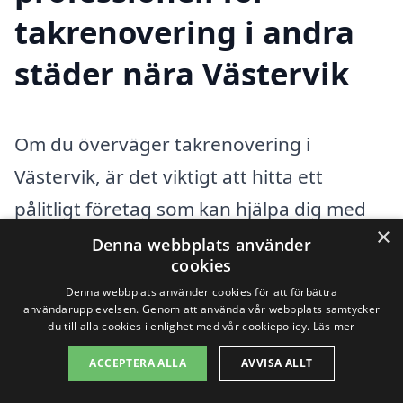
takrenovering i andra
städer nära Västervik
Om du överväger takrenovering i
Västervik, är det viktigt att hitta ett
pålitligt företag som kan hjälpa dig med
×
dina behov. Det finns flera alternativ i
Denna webbplats använder
cookies
närliggande städer som kan erbjuda den
Denna webbplats använder cookies för att förbättra
expertis och de tjänster du söker.
användarupplevelsen. Genom att använda vår webbplats samtycker
du till alla cookies i enlighet med vår cookiepolicy.
Läs mer
Takrenovering är en investering i ditt hem
ACCEPTERA ALLA
AVVISA ALLT
och kan förbättra både dess utseende