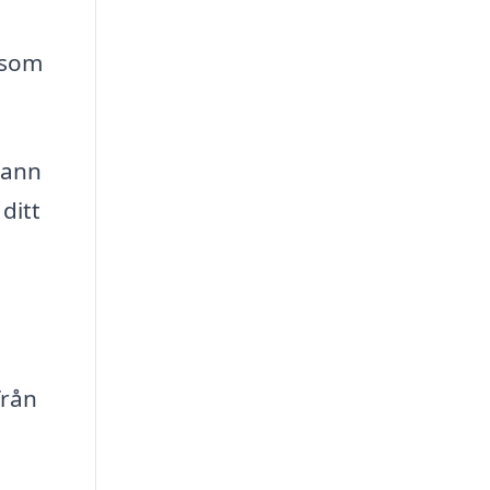
 som
rann
ditt
från