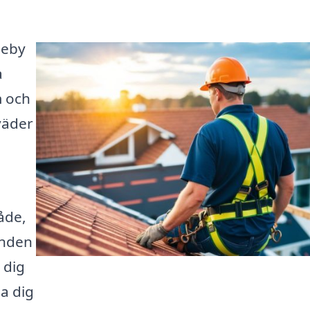
leby
a
m och
väder
åde,
anden
 dig
a dig