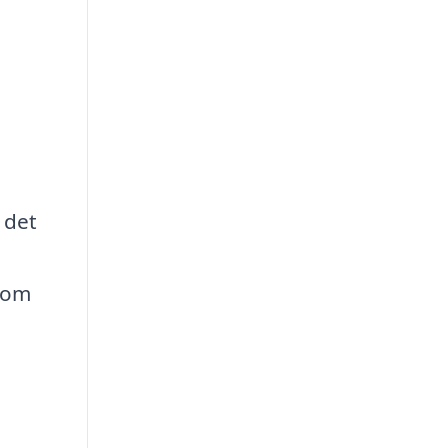
 det
t om