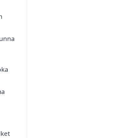
h
kunna
öka
ma
lket