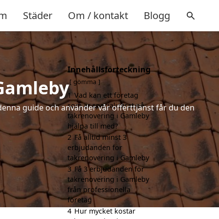
m
Städer
Om / kontakt
Blogg
Innehållsförteckning
 Gamleby
gömma
1
Vad kan ett företag
som är specialiserat på
denna guide och använder vår offerttjänst får du den
takrenovering i Gamleby
hjälpa till med?
2
Få alltid minst 3
erbjudanden för
takrenovering i Gamleby
3
Få 3 erbjudanden för
takrenovering i Gamleby
från professionella
företag
4
Hur mycket kostar