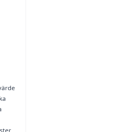
 värde
ska
a
ster