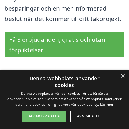
besparingar och en mer informerad
beslut när det kommer till ditt takprojekt.
Få 3 erbjudanden, gratis och utan
förpliktelser
×
Denna webbplats använder
Vad hjälper till att
cookies
bestämma priset på
Denna webbplats använder cookies för att förbättra
användarupplevelsen. Genom att använda vår webbplats samtycker
du till alla cookies i enlighet med vår cookiepolicy.
Läs mer
takrenovering i
ACCEPTERA ALLA
AVVISA ALLT
Västerås?