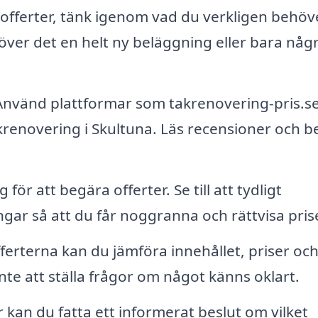
fferter, tänk igenom vad du verkligen behöve
ver det en helt ny beläggning eller bara någ
nvänd plattformar som takrenovering-pris.se
akrenovering i Skultuna. Läs recensioner och b
för att begära offerter. Se till att tydligt
gar så att du får noggranna och rättvisa prise
offerterna kan du jämföra innehållet, priser oc
nte att ställa frågor om något känns oklart.
 kan du fatta ett informerat beslut om vilket