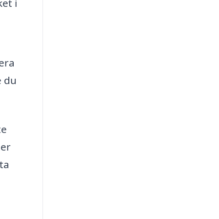
et i
era
e du
te
ter
tta