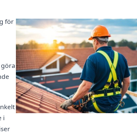
g för
a göra
nde
enkelt
 i
iser