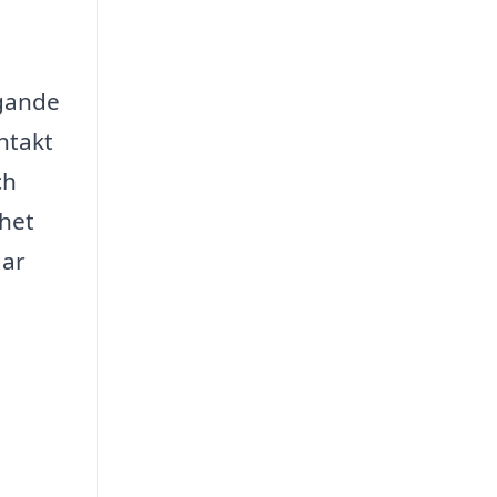
igande
ntakt
ch
nhet
dar