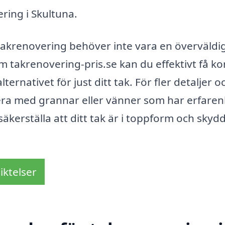
ering i Skultuna.
r takrenovering behöver inte vara en överväld
 takrenovering-pris.se kan du effektivt få ko
ernativet för just ditt tak. För fler detaljer o
era med grannar eller vänner som har erfare
äkerställa att ditt tak är i toppform och skyd
iktelser