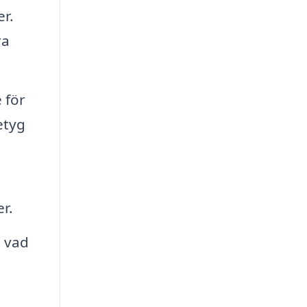
r.
ra
 för
etyg
r.
h vad