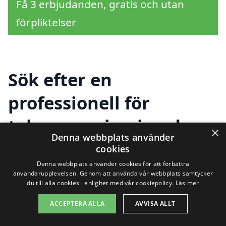
Få 3 erbjudanden, gratis och utan
förpliktelser
Sök efter en
professionell för
takrenovering i andra
×
Denna webbplats använder
städer nära Kungsör
cookies
Denna webbplats använder cookies för att förbättra
användarupplevelsen. Genom att använda vår webbplats samtycker
du till alla cookies i enlighet med vår cookiepolicy.
Läs mer
Att hitta rätt hjälp för takrenovering i
ACCEPTERA ALLA
AVVISA ALLT
Kungsör kan ibland kännas
överväldigande. Det är viktigt att anlita en