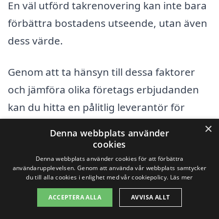
En väl utförd takrenovering kan inte bara
förbättra bostadens utseende, utan även
dess värde.
Genom att ta hänsyn till dessa faktorer
och jämföra olika företags erbjudanden
kan du hitta en pålitlig leverantör för
takrenovering i Trekanten som passar
×
Denna webbplats använder
dina behov och budget. Besök gärna vår
cookies
plattform för att enkelt få offerter från
Denna webbplats använder cookies för att förbättra
användarupplevelsen. Genom att använda vår webbplats samtycker
professionella takrenoverare i ditt
du till alla cookies i enlighet med vår cookiepolicy.
Läs mer
område.
ACCEPTERA ALLA
AVVISA ALLT