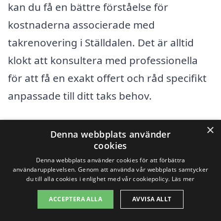
kan du få en bättre förståelse för
kostnaderna associerade med
takrenovering i Ställdalen. Det är alltid
klokt att konsultera med professionella
för att få en exakt offert och råd specifikt
anpassade till ditt taks behov.
En enkel och effektiv metod för att hitta
×
Denna webbplats använder
rätt firma för takrenovering är att
cookies
använda vår plattform. Vi samlar flera
Denna webbplats använder cookies för att förbättra
användarupplevelsen. Genom att använda vår webbplats samtycker
lokala entreprenörer som är experter
du till alla cookies i enlighet med vår cookiepolicy.
Läs mer
inom området, vilket gör det lätt för dig
ACCEPTERA ALLA
AVVISA ALLT
att jämföra priser och tjänster. Ta första