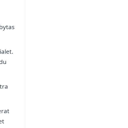
bytas
alet.
 du
tra
erat
et