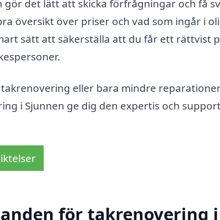
gör det lätt att skicka förfrågningar och få s
 bra översikt över priser och vad som ingår i ol
art sätt att säkerställa att du får ett rättvist p
rkespersoner.
 takrenovering eller bara mindre reparationer
ring i Sjunnen ge dig den expertis och suppor
iktelser
danden för takrenovering i