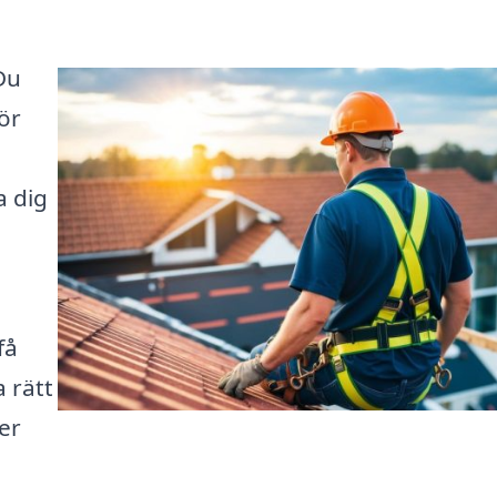
Du
gör
a dig
g
få
a rätt
er