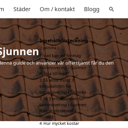
m
Städer
Om / kontakt
Blogg
Innehållsförteckning
 Sjunnen
gömma
1
Vad kan ett företag
som är specialiserat på
denna guide och använder vår offerttjänst får du den
takrenovering i Sjunnen
hjälpa till med?
2
Få alltid minst 3
erbjudanden för
takrenovering i Sjunnen
3
Få 3 erbjudanden för
takrenovering i Sjunnen
från professionella
företag
4
Hur mycket kostar