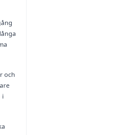
lgång
 långa
öma
er och
gare
 i
ka