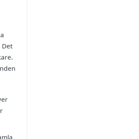
ja
. Det
kare.
danden
ver
r
amla