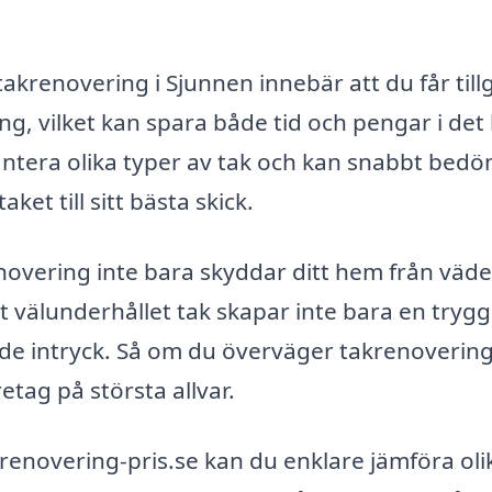
takrenovering i Sjunnen innebär att du får til
ng, vilket kan spara både tid och pengar i det
hantera olika typer av tak och kan snabbt bed
ket till sitt bästa skick.
novering inte bara skyddar ditt hem från väd
t välunderhållet tak skapar inte bara en tryg
lande intryck. Så om du överväger takrenovering
retag på största allvar.
enovering-pris.se kan du enklare jämföra oli