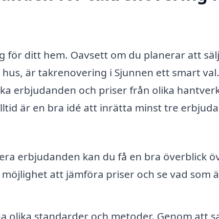
ng för ditt hem. Oavsett om du planerar att säl
tt hus, är takrenovering i Sjunnen ett smart val
ka erbjudanden och priser från olika hantver
lltid är en bra idé att inrätta minst tre erbju
era erbjudanden kan du få en bra överblick ö
möjlighet att jämföra priser och se vad som ä
ha olika standarder och metoder. Genom att s