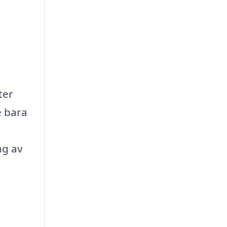
ter
e bara
ng av