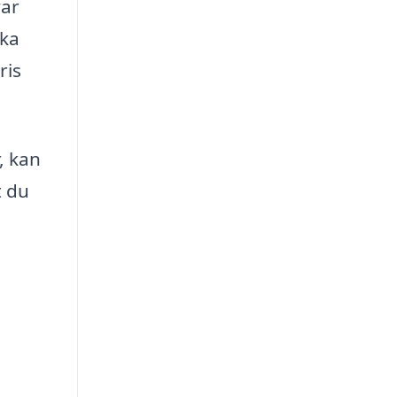
var
ika
ris
, kan
t du