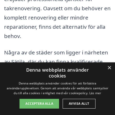
takrenovering. Oavsett om du behöver en
komplett renovering eller mindre
reparationer, finns det alternativ för alla
behov.
Några av de städer som ligger i närheten
av Sätila, där du kan finna kvalificerade
×
Denna webbplats använder
företag för takrenovering, inkluderar:
cookies
Denna webbplats använder cookies för att förbättra
Kinna
användarupplevelsen. Genom att använda vår webbplats samtycker
du till alla cookies i enlighet med vår cookiepolicy.
Läs mer
Mark
ACCEPTERA ALLA
AVVISA ALLT
Härryda