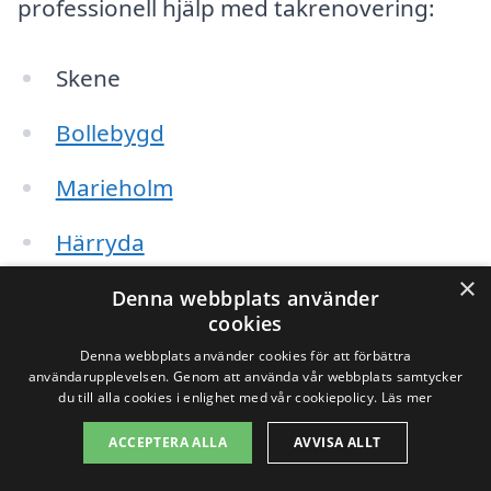
professionell hjälp med takrenovering:
Skene
Bollebygd
Marieholm
Härryda
×
Falkenberg
Denna webbplats använder
cookies
Borås
Denna webbplats använder cookies för att förbättra
användarupplevelsen. Genom att använda vår webbplats samtycker
du till alla cookies i enlighet med vår cookiepolicy.
Läs mer
Limmared
ACCEPTERA ALLA
AVVISA ALLT
Örby