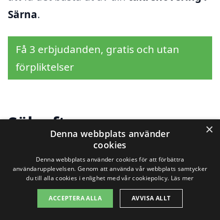
Särna
.
Få 3 erbjudanden, gratis och utan
förpliktelser
Sök efter en
×
Denna webbplats använder
professionell för
cookies
Denna webbplats använder cookies för att förbättra
takrenovering i andra
användarupplevelsen. Genom att använda vår webbplats samtycker
du till alla cookies i enlighet med vår cookiepolicy.
Läs mer
städer nära Särna
ACCEPTERA ALLA
AVVISA ALLT