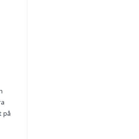
h
ra
t på