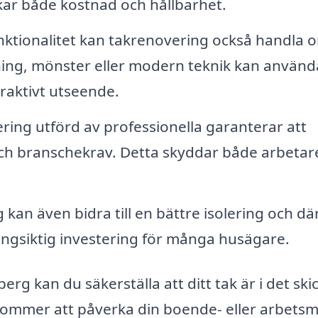
rkar både kostnad och hållbarhet.
ktionalitet kan takrenovering också handla o
ning, mönster eller modern teknik kan använd
traktivt utseende.
ing utförd av professionella garanterar att
och branschekrav. Detta skyddar både arbetar
kan även bidra till en bättre isolering och d
långsiktig investering för många husägare.
rg kan du säkerställa att ditt tak är i det ski
kommer att påverka din boende- eller arbetsmi