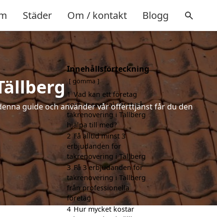
m
Städer
Om / kontakt
Blogg
Innehållsförteckning
Tällberg
gömma
1
Vad kan ett företag
som är specialiserat på
denna guide och använder vår offerttjänst får du den
takrenovering i Tällberg
hjälpa till med?
2
Få alltid minst 3
erbjudanden för
takrenovering i Tällberg
3
Få 3 erbjudanden för
takrenovering i Tällberg
från professionella
företag
4
Hur mycket kostar