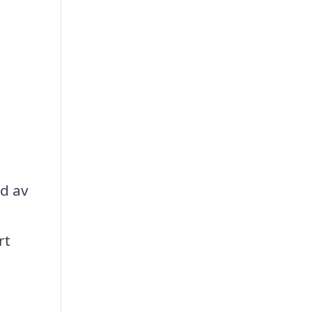
ld av
rt