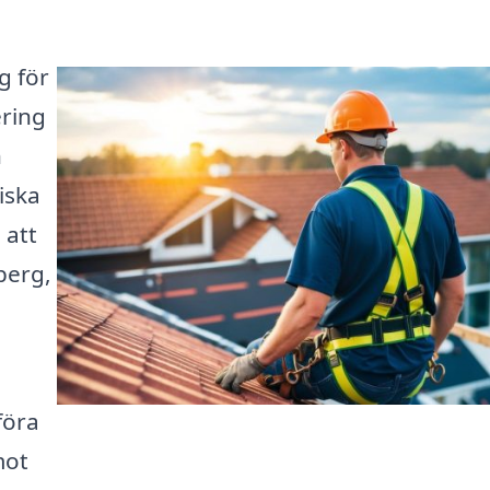
g för
ering
n
iska
 att
lberg,
föra
mot