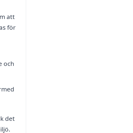
m att
as för
e och
ärmed
ck det
ljö.