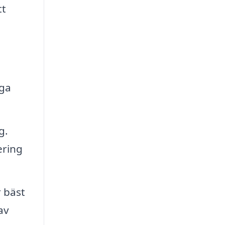
tt
aga
g.
ering
r bäst
av