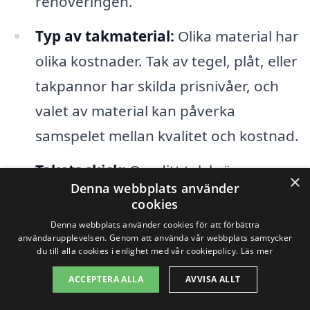
renoveringen.
Typ av takmaterial:
Olika material har
olika kostnader. Tak av tegel, plåt, eller
takpannor har skilda prisnivåer, och
valet av material kan påverka
samspelet mellan kvalitet och kostnad.
Takets skick:
Om ditt tak kräver mer
×
Denna webbplats använder
än bara en enkel renovering, som
cookies
reparation av underliggande
Denna webbplats använder cookies för att förbättra
användarupplevelsen. Genom att använda vår webbplats samtycker
strukturer eller byte av läkt, kan
du till alla cookies i enlighet med vår cookiepolicy.
Läs mer
kostnaderna öka avsevärt.
ACCEPTERA ALLA
AVVISA ALLT
Bygglov och regler:
I vissa fall kan det