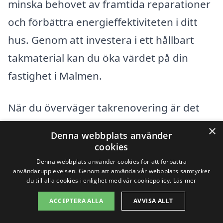
minska behovet av framtida reparationer
och förbättra energieffektiviteten i ditt
hus. Genom att investera i ett hållbart
takmaterial kan du öka värdet på din
fastighet i Malmen.
När du överväger takrenovering är det
alltid fördelaktigt att samla in flera
×
Denna webbplats använder
offerter från lokala entreprenörer. Detta
cookies
ger inte bara en bättre förståelse för
Denna webbplats använder cookies för att förbättra
användarupplevelsen. Genom att använda vår webbplats samtycker
marknadspriserna utan också
du till alla cookies i enlighet med vår cookiepolicy.
Läs mer
möjligheten att jämföra olika tjänster och
ACCEPTERA ALLA
AVVISA ALLT
garantier som erbjuds. Använd