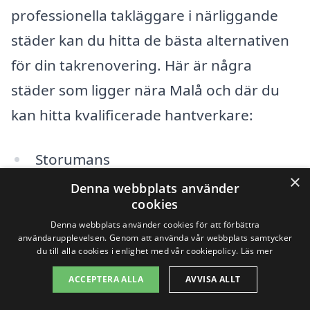
professionella takläggare i närliggande
städer kan du hitta de bästa alternativen
för din takrenovering. Här är några
städer som ligger nära Malå och där du
kan hitta kvalificerade hantverkare:
Storumans
×
Denna webbplats använder
Sorsele
cookies
Lycksele
Denna webbplats använder cookies för att förbättra
användarupplevelsen. Genom att använda vår webbplats samtycker
du till alla cookies i enlighet med vår cookiepolicy.
Läs mer
Dorotea
ACCEPTERA ALLA
AVVISA ALLT
Norsjö