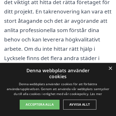
det viktigt att hitta det rätta företaget för
ditt projekt. En takrenovering kan vara ett
stort åtagande och det är avgörande att
anlita professionella som förstår dina
behov och kan leverera högkvalitativt
arbete. Om du inte hittar rätt hjälp i
Lycksele finns det flera andra städer i
närheten som kan erbjuda kompetenta
×
Denna webbplats använder
tjänster för takrenovering.
cookies
Denna webbplats använder cookies för att förbättra
användarupplevelsen. Genom att använda vår webbplats samtycker
Det finns många professionella
du till alla cookies i enlighet med vår cookiepolicy.
Läs mer
takrenoveringsföretag i omgivningarna
ACCEPTERA ALLA
AVVISA ALLT
som kan hjälpa dig. Här är några av de