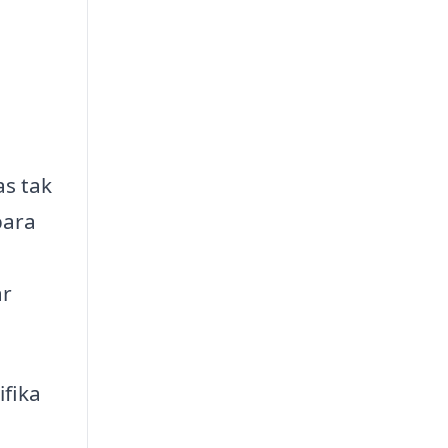
as tak
bara
ar
ifika