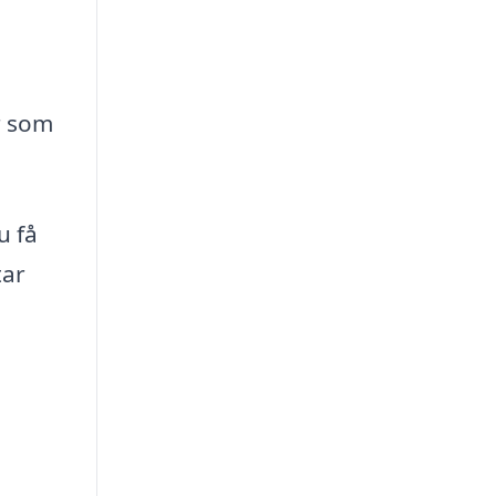
r som
u få
tar