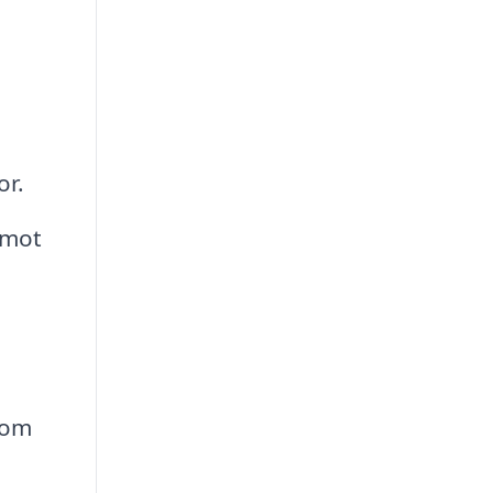
or.
 mot
som