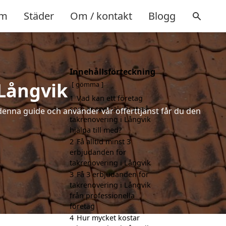
m
Städer
Om / kontakt
Blogg
Innehållsförteckning
 Långvik
gömma
1
Vad kan ett företag
som är specialiserat på
denna guide och använder vår offerttjänst får du den
takrenovering i Långvik
hjälpa till med?
2
Få alltid minst 3
erbjudanden för
takrenovering i Långvik
3
Få 3 erbjudanden för
takrenovering i Långvik
från professionella
företag
4
Hur mycket kostar