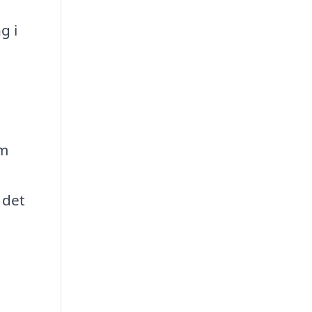
g i
n
om
 det