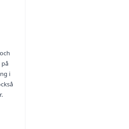
 och
t på
ng i
också
r.