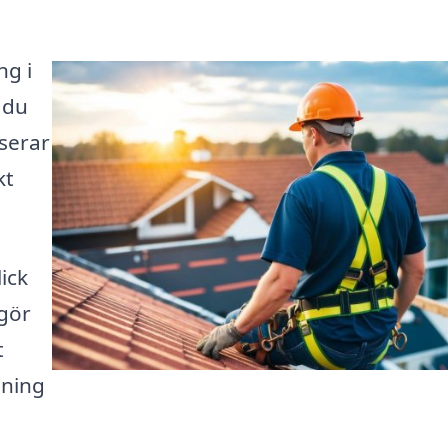
ng i
 du
iserar
kt
ick
 gör
t
sning