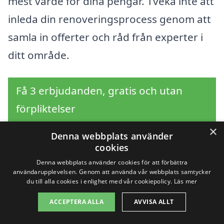
mest värde för dina pengar. Tveka inte att
inleda din renoveringsprocess genom att
samla in offerter och råd från experter i
ditt område.
Få 3 erbjudanden, gratis och utan
förpliktelser
×
Denna webbplats använder
cookies
Sök efter en
Denna webbplats använder cookies för att förbättra
användarupplevelsen. Genom att använda vår webbplats samtycker
professionell för
du till alla cookies i enlighet med vår cookiepolicy.
Läs mer
ACCEPTERA ALLA
AVVISA ALLT
takrenovering i andra