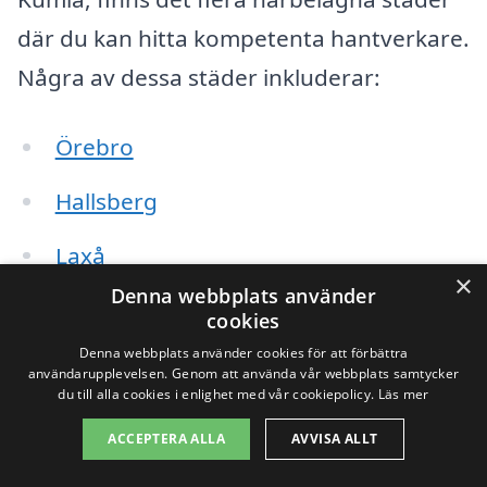
där du kan hitta kompetenta hantverkare.
Några av dessa städer inkluderar:
Örebro
Hallsberg
Laxå
×
Denna webbplats använder
Degerfors
cookies
Denna webbplats använder cookies för att förbättra
Askersund
användarupplevelsen. Genom att använda vår webbplats samtycker
du till alla cookies i enlighet med vår cookiepolicy.
Läs mer
Karlskoga
ACCEPTERA ALLA
AVVISA ALLT
Nora