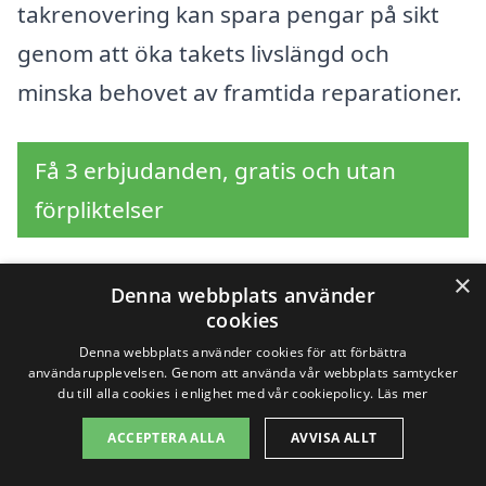
takrenovering kan spara pengar på sikt
genom att öka takets livslängd och
minska behovet av framtida reparationer.
Få 3 erbjudanden, gratis och utan
förpliktelser
×
Denna webbplats använder
Sök efter en
cookies
Denna webbplats använder cookies för att förbättra
professionell för
användarupplevelsen. Genom att använda vår webbplats samtycker
du till alla cookies i enlighet med vår cookiepolicy.
Läs mer
takrenovering i andra
ACCEPTERA ALLA
AVVISA ALLT
städer nära Högsjö