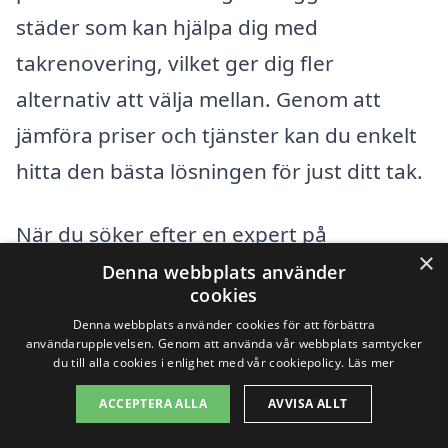
städer som kan hjälpa dig med
takrenovering, vilket ger dig fler
alternativ att välja mellan. Genom att
jämföra priser och tjänster kan du enkelt
hitta den bästa lösningen för just ditt tak.
När du söker efter en expert på
×
takrenovering i Harads, överväg att titta
Denna webbplats använder
cookies
på följande närliggande städer där du
Denna webbplats använder cookies för att förbättra
också kan hitta kvalificerade hantverkare:
användarupplevelsen. Genom att använda vår webbplats samtycker
du till alla cookies i enlighet med vår cookiepolicy.
Läs mer
Boden
ACCEPTERA ALLA
AVVISA ALLT