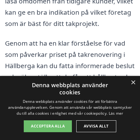
läsa omdömen från tidigare kunder, vilket
kan ge en bra indikation på vilket företag
som är bäst för ditt takprojekt.
Genom att ha en klar förståelse för vad
som påverkar priset på takrenovering i
Hällberga kan du fatta informerade beslut
och säkerställa att du får ett hållbart och
×
Denna webbplats använder
kostnadseffektivt tak. Vi står redo att
cookies
hjälpa dig hitta rätt företag för dina
Denna webbplats använder cookies för att förbättra
användarupplevelsen. Genom att använda vår webbplats samtycker
takrenoveringsbehov.
du till alla cookies i enlighet med vår cookiepolicy.
Läs mer
ACCEPTERA ALLA
AVVISA ALLT
Få 3 erbjudanden, gratis och utan