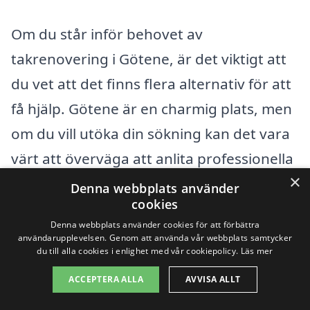
Om du står inför behovet av
takrenovering i Götene, är det viktigt att
du vet att det finns flera alternativ för att
få hjälp. Götene är en charmig plats, men
om du vill utöka din sökning kan det vara
värt att överväga att anlita professionella
×
från närliggande städer. Här är några
Denna webbplats använder
cookies
städer där du kan hitta kvalificerade
Denna webbplats använder cookies för att förbättra
entreprenörer som erbjuder
användarupplevelsen. Genom att använda vår webbplats samtycker
du till alla cookies i enlighet med vår cookiepolicy.
Läs mer
takrenovering:
ACCEPTERA ALLA
AVVISA ALLT
Skara