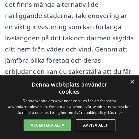
det finns många alternativ i de
närliggande städerna. Takrenovering är
en viktig investering som kan förlänga
livslängden på ditt tak och därmed skydda
ditt hem från väder och vind. Genom att
jämföra olika företag och deras
erbjudanden kan du säkerställa att du får
×
bästa möjliga service och pris. Här är
Denna webbplats använder
cookies
några städer i närheten av Herrljunga där
Denna webbplats använder cookies för att förbättra
du kan hitta professionella takrenoverare:
användarupplevelsen. Genom att använda vår webbplats samtycker
du till alla cookies i enlighet med vår cookiepolicy.
Läs mer
Vara
ACCEPTERA ALLA
AVVISA ALLT