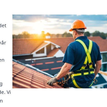
det
vår
en
ng
e. Vi
en