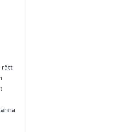
 rätt
n
t
 känna