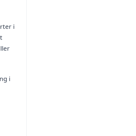
rter i
t
ller
ng i
a