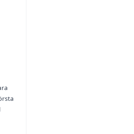
ara
örsta
l