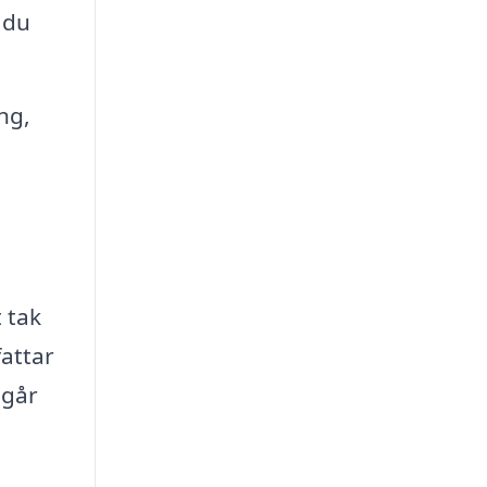
 du
ng,
 tak
fattar
 går