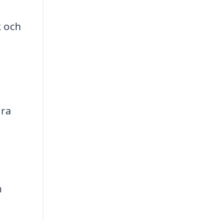
k och
ara
n