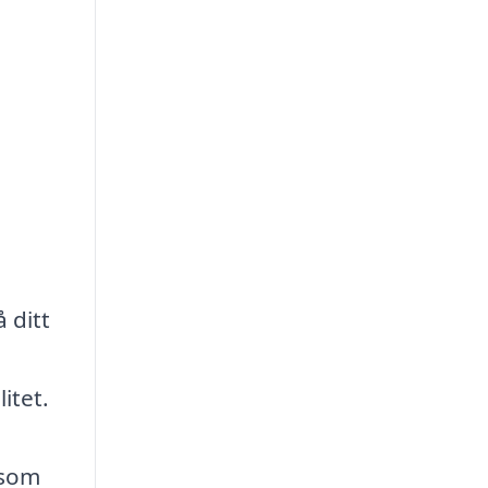
 ditt
itet.
 som