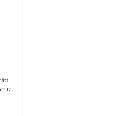
rätt
tt ta