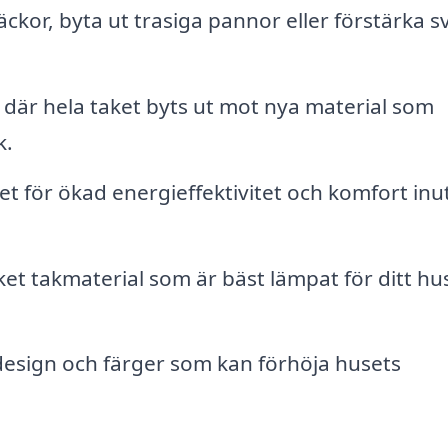
äckor, byta ut trasiga pannor eller förstärka 
är hela taket byts ut mot nya material som
k.
et för ökad energieffektivitet och komfort inut
ket takmaterial som är bäst lämpat för ditt hu
design och färger som kan förhöja husets