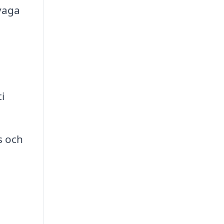
svaga
i
s och