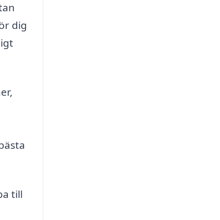
utan
för dig
igt
er,
 bästa
 till