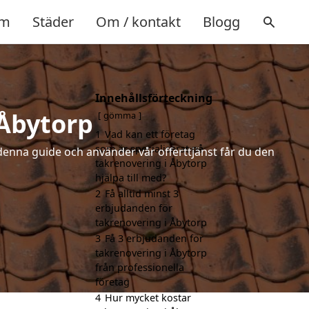
m
Städer
Om / kontakt
Blogg
Innehållsförteckning
 Åbytorp
gömma
1
Vad kan ett företag
som är specialiserat på
denna guide och använder vår offerttjänst får du den
takrenovering i Åbytorp
hjälpa till med?
2
Få alltid minst 3
erbjudanden för
takrenovering i Åbytorp
3
Få 3 erbjudanden för
takrenovering i Åbytorp
från professionella
företag
4
Hur mycket kostar