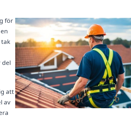
g för
 en
 tak
r del
ig att
l av
era