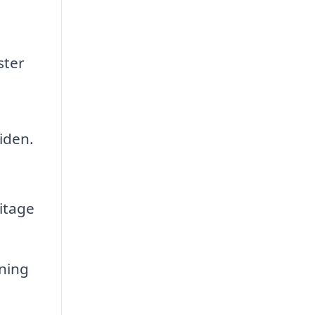
ster
iden.
litage
ning